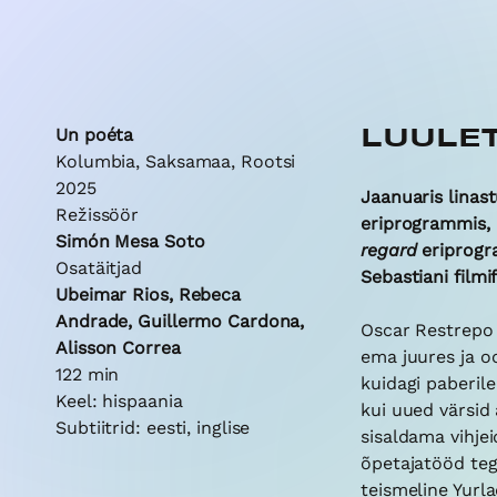
Un poéta
LUULE
Kolumbia, Saksamaa, Rootsi
2025
Jaanuaris linas
Režissöör
eriprogrammis, k
Simón Mesa Soto
regard
eriprogr
Osatäitjad
Sebastiani filmif
Ubeimar Rios, Rebeca
Andrade, Guillermo Cardona,
Oscar Restrepo 
Alisson Correa
ema juures ja o
122 min
kuidagi paberile
Keel: hispaania
kui uued värsid
Subtiitrid: eesti, inglise
sisaldama vihjeid
õpetajatööd te
teismeline Yurla