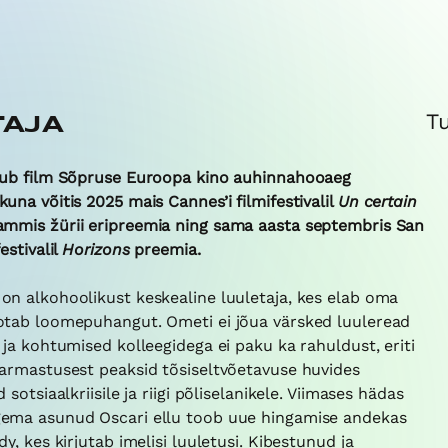
T
TAJA
tub film Sõpruse Euroopa kino auhinnahooaeg
una võitis 2025 mais Cannes’i filmifestivalil
Un certain
ammis žürii eripreemia ning sama aasta septembris San
estivalil
Horizons
preemia.
on alkohoolikust keskealine luuletaja, kes elab oma
otab loomepuhangut. Ometi ei jõua värsked luuleread
 ja kohtumised kolleegidega ei paku ka rahuldust, eriti
 armastusest peaksid tõsiseltvõetavuse huvides
 sotsiaalkriisile ja riigi põliselanikele. Viimases hädas
gema asunud Oscari ellu toob uue hingamise andekas
dy, kes kirjutab imelisi luuletusi. Kibestunud ja