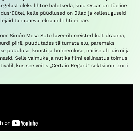
egelast oleks lihtne haletseda, kuid Oscar on tõeline
ndusrüütel, kelle püüdlused on üllad ja kellesuguseid
tlejaid tänapäeval ekraanil tihti ei näe.
öör Simón Mesa Soto laveerib meisterlikult draama,
urdi piiril, puudutades täitumata elu, paremaks
e püüdluse, kunsti ja boheemluse, näilise altruismi ja
sid. Selle vaimuka ja nutika filmi esilinastus toimus
tivalil, kus see võitis „Certain Regard“ sektsiooni žürii