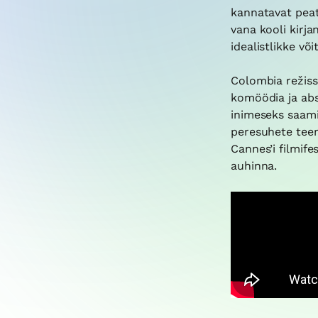
kannatavat peat
vana kooli kirja
idealistlikke või
Colombia režiss
komöödia ja abs
inimeseks saamis
peresuhete teema
Cannes’i filmifes
auhinna.